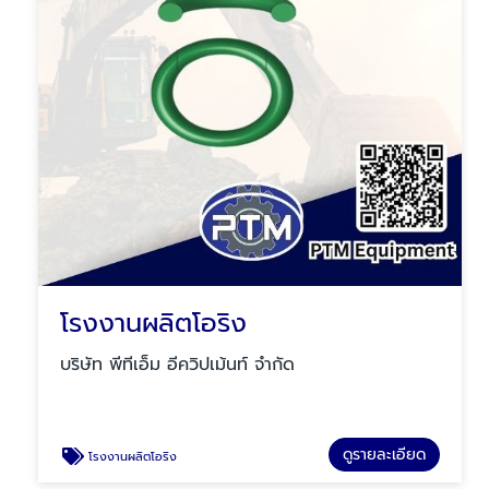
โรงงานผลิตโอริง
บริษัท พีทีเอ็ม อีควิปเม้นท์ จำกัด
ดูรายละเอียด
โรงงานผลิตโอริง