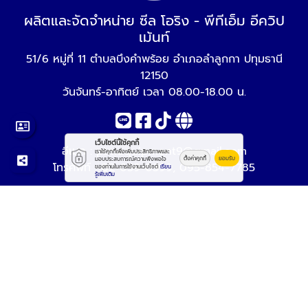
ผลิตและจัดจำหน่าย ซีล โอริง - พีทีเอ็ม อีควิป
เม้นท์
51/6 หมู่ที่ 11 ตำบลบึงคำพร้อย อำเภอลำลูกกา ปทุมธานี
12150
วันจันทร์-อาทิตย์ เวลา 08.00-18.00 น.
เว็บไซต์นี้ใช้คุกกี้
อีเมล :
ptmequipment9@gmail.com
เราใช้คุกกี้เพื่อเพิ่มประสิทธิภาพและ
ตั้งค่าคุกกี้
ยอมรับ
มอบประสบการณ์ความพึงพอใจ
โทรศัพท์ :
02-059-0399
,
095-854-7785
ของท่านในการใช้งานเว็บไซต์
เรียน
รู้เพิ่มเติม
© 2569
ผลิตและจัดจำหน่าย ซีล โอริง - พีทีเอ็ม อีควิปเม้นท์
Work is Secure
Protect Data With Encrypt