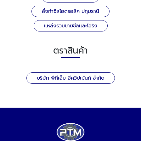
สั่งทำซีลไฮดรอลิค ปทุมธานี
แหล่งรวมขายซีลเเละโอริง
ตราสินค้า
บริษัท พีทีเอ็ม อีควิปเม้นท์ จำกัด