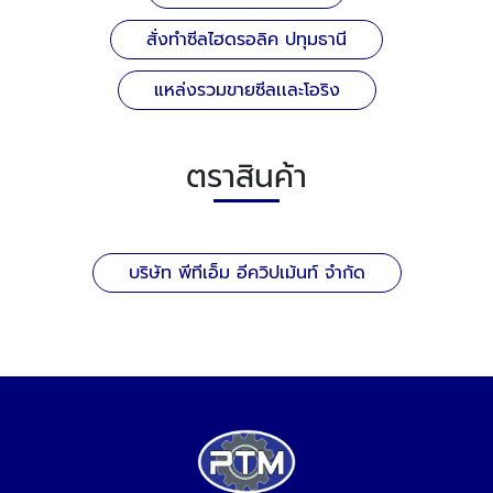
สั่งทำซีลไฮดรอลิค ปทุมธานี
แหล่งรวมขายซีลเเละโอริง
ตราสินค้า
บริษัท พีทีเอ็ม อีควิปเม้นท์ จำกัด