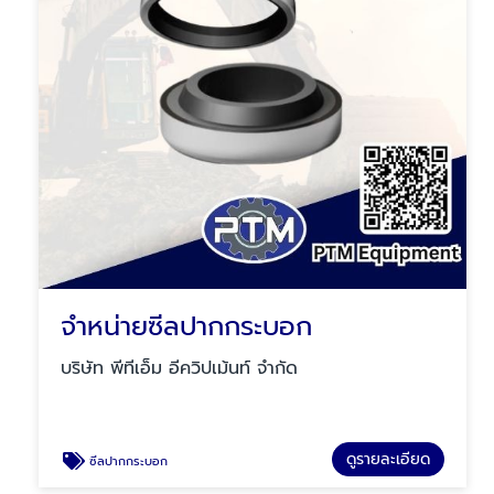
จำหน่ายซีลปากกระบอก
บริษัท พีทีเอ็ม อีควิปเม้นท์ จำกัด
ดูรายละเอียด
ซีลปากกระบอก