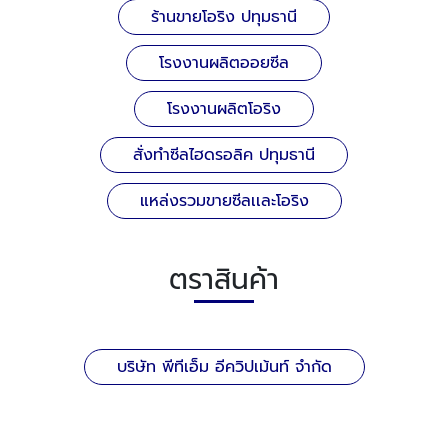
ร้านขายโอริง ปทุมธานี
โรงงานผลิตออยซีล
โรงงานผลิตโอริง
สั่งทำซีลไฮดรอลิค ปทุมธานี
แหล่งรวมขายซีลเเละโอริง
ตราสินค้า
บริษัท พีทีเอ็ม อีควิปเม้นท์ จำกัด