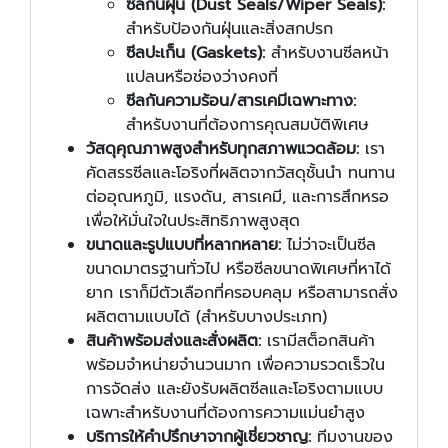
ซีลกันฝุ่น (Dust Seals/Wiper Seals):
สำหรับป้องกันฝุ่นและสิ่งสกปรก
ซีลปะเก็น (Gaskets):
สำหรับงานซีลหน้า
แปลนหรือช่องว่างคงที่
ซีลกันความร้อน/สารเคมีเฉพาะทาง:
สำหรับงานที่ต้องการคุณสมบัติพิเศษ
วัสดุคุณภาพสูงสำหรับทุกสภาพแวดล้อม:
เรา
คัดสรรซีลและโอริงที่ผลิตจากวัสดุชั้นนำ ทนทาน
ต่ออุณหภูมิ, แรงดัน, สารเคมี, และการสึกหรอ
เพื่อให้มั่นใจในประสิทธิภาพสูงสุด
ขนาดและรูปแบบที่หลากหลาย:
ไม่ว่าจะเป็นซีล
ขนาดมาตรฐานทั่วไป หรือซีลขนาดพิเศษที่หาได้
ยาก เราก็มีตัวเลือกที่ครอบคลุม หรือสามารถสั่ง
ผลิตตามแบบได้ (สำหรับบางประเภท)
สินค้าพร้อมส่งและสั่งผลิต:
เรามีสต็อกสินค้า
พร้อมจำหน่ายจำนวนมาก เพื่อความรวดเร็วใน
การจัดส่ง และยังรับผลิตซีลและโอริงตามแบบ
เฉพาะสำหรับงานที่ต้องการความแม่นยำสูง
บริการให้คำปรึกษาจากผู้เชี่ยวชาญ:
ทีมงานของ