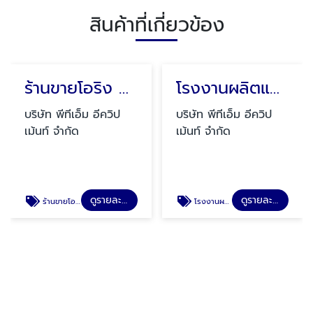
สินค้าที่เกี่ยวข้อง
ร้านขายโอริง ปทุมธานี
โรงงานผลิตและจำหน่ายออยซีล
บริษัท พีทีเอ็ม อีควิป
บริษัท พีทีเอ็ม อีควิป
เม้นท์ จำกัด
เม้นท์ จำกัด
ดูรายละเอียด
ดูรายละเอียด
ร้านขายโอริง ปทุมธานี
โรงงานผลิตออยซีล