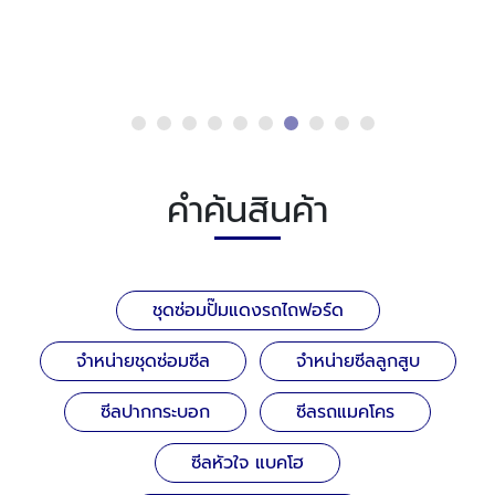
คำค้นสินค้า
ชุดซ่อมปั๊มแดงรถไถฟอร์ด
จำหน่ายชุดซ่อมซีล
จำหน่ายซีลลูกสูบ
ซีลปากกระบอก
ซีลรถแมคโคร
ซีลหัวใจ แบคโฮ