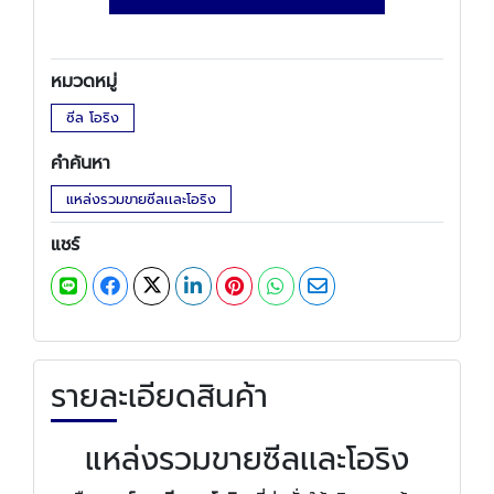
หมวดหมู่
ซีล โอริง
คำค้นหา
แหล่งรวมขายซีลเเละโอริง
แชร์
รายละเอียดสินค้า
แหล่งรวมขายซีลเเละโอริง