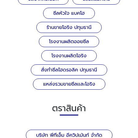
ซีลหัวใจ แบคโฮ
ร้านขายโอริง ปทุมธานี
โรงงานผลิตออยซีล
โรงงานผลิตโอริง
สั่งทำซีลไฮดรอลิค ปทุมธานี
แหล่งรวมขายซีลเเละโอริง
ตราสินค้า
บริษัท พีทีเอ็ม อีควิปเม้นท์ จำกัด