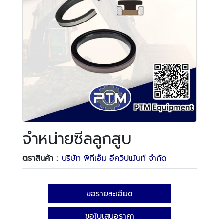
จำหน่ายซีลลูกสูบ
ตราสินค้า :
บริษัท พีทีเอ็ม อีควิปเม้นท์ จำกัด
ขอรายละเอียด
ขอใบเสนอราคา