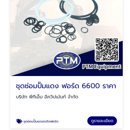
ชุดซ่อมปั๊มแดง ฟอร์ด 6600 ราคา
บริษัท พีทีเอ็ม อีควิปเม้นท์ จำกัด
ดูรายละเอียด
ชุดซ่อมปั๊มแดงรถไถฟอร์ด