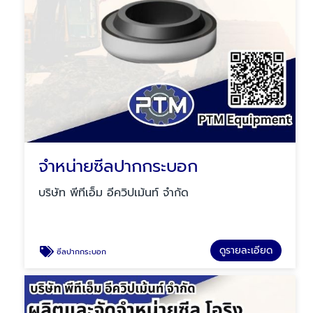
จำหน่ายซีลปากกระบอก
บริษัท พีทีเอ็ม อีควิปเม้นท์ จำกัด
ดูรายละเอียด
ซีลปากกระบอก