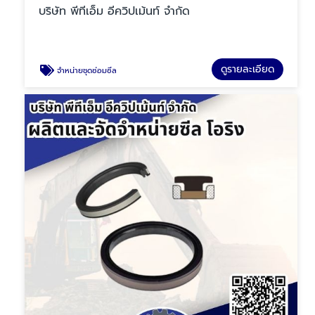
บริษัท พีทีเอ็ม อีควิปเม้นท์ จำกัด
ดูรายละเอียด
จำหน่ายชุดซ่อมซีล