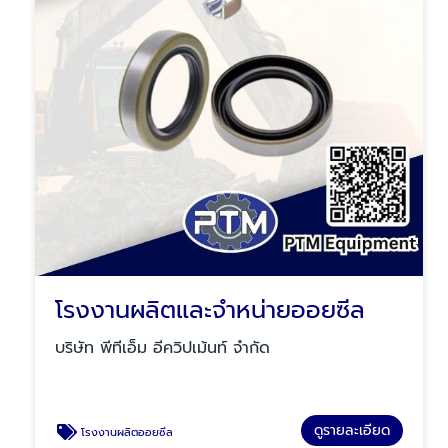
โรงงานผลิตและจำหน่ายออยซีล
บริษัท พีทีเอ็ม อีควิปเม้นท์ จำกัด
ดูรายละเอียด
โรงงานผลิตออยซีล