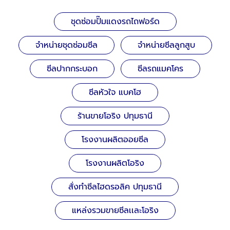
ชุดซ่อมปั๊มแดงรถไถฟอร์ด
จำหน่ายชุดซ่อมซีล
จำหน่ายซีลลูกสูบ
ซีลปากกระบอก
ซีลรถแมคโคร
ซีลหัวใจ แบคโฮ
ร้านขายโอริง ปทุมธานี
โรงงานผลิตออยซีล
โรงงานผลิตโอริง
สั่งทำซีลไฮดรอลิค ปทุมธานี
แหล่งรวมขายซีลเเละโอริง