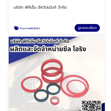
บริษัท พีทีเอ็ม อีควิปเม้นท์ จำกัด
ดูรายละเอียด
โรงงานผลิตโอริง