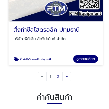
สั่งทำซีลไฮดรอลิค ปทุมธานี
บริษัท พีทีเอ็ม อีควิปเม้นท์ จำกัด
ดูรายละเอียด
สั่งทำซีลไฮดรอลิค ปทุมธานี
Previous
Next
«
1
2
»
คำค้นสินค้า