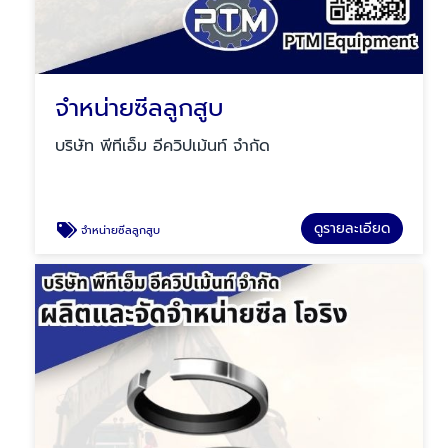
จำหน่ายซีลลูกสูบ
บริษัท พีทีเอ็ม อีควิปเม้นท์ จำกัด
ดูรายละเอียด
จำหน่ายซีลลูกสูบ