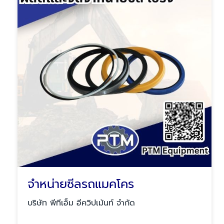
จำหน่ายซีลรถแมคโคร
บริษัท พีทีเอ็ม อีควิปเม้นท์ จำกัด