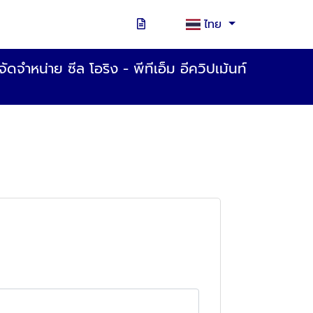
ไทย
ัดจำหน่าย ซีล โอริง - พีทีเอ็ม อีควิปเม้นท์